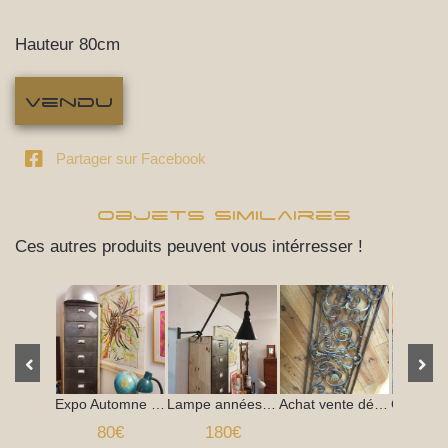
Hauteur 80cm
Vendu
Partager sur Facebook
Objets Similaires
Ces autres produits peuvent vous intérresser !
Expo Automne 25
Lampe années 50 Ki é Klair
Achat vente débarras
80€
180€
2