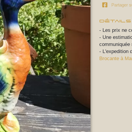
Partager 
Détails
- Les prix ne 
- Une estimati
communiquée si
- L'expedition 
Brocante à Ma