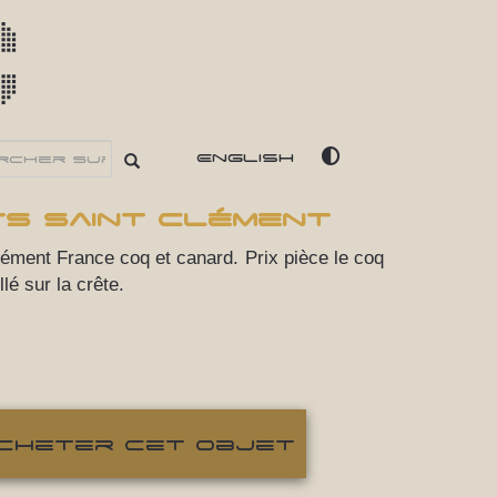
c
English
ts Saint Clément
lément France coq et canard. Prix pièce le coq
llé sur la crête.
cheter cet objet