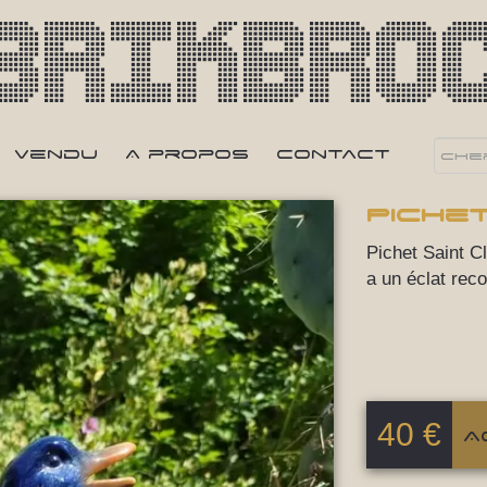
Brikbro
Vendu
A propos
Contact
Piche
Pichet Saint C
a un éclat reco
40
€
A