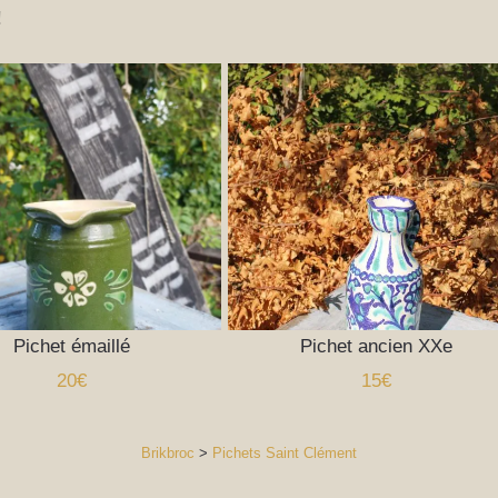
!
Pichet émaillé
Pichet ancien XXe
20€
15€
Brikbroc
>
Pichets Saint Clément