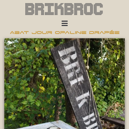
Brikbroc
Abat jour opaline drapée