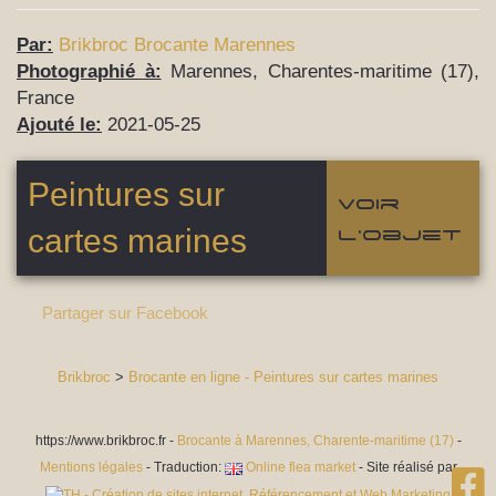
Par:
Brikbroc Brocante Marennes
Photographié à:
Marennes, Charentes-maritime (17),
France
Ajouté le:
2021-05-25
Peintures sur
Voir
cartes marines
l'objet
Partager sur Facebook
Brikbroc
>
Brocante en ligne - Peintures sur cartes marines
https://www.brikbroc.fr -
Brocante à Marennes, Charente-maritime (17)
-
Mentions légales
- Traduction:
Online flea market
- Site réalisé par