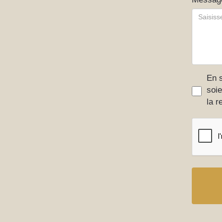
En s
soie
la r