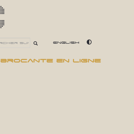
c
English
 brocante en ligne