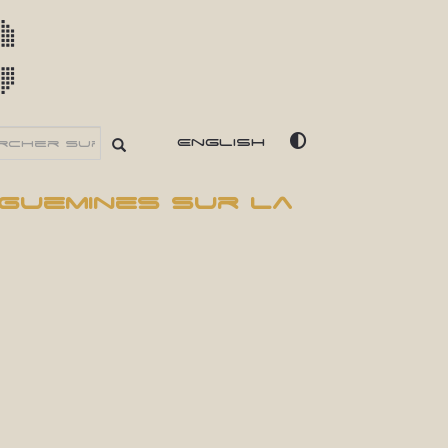
c
English
guemines sur la