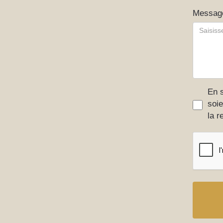
Messag
En s
soie
la r